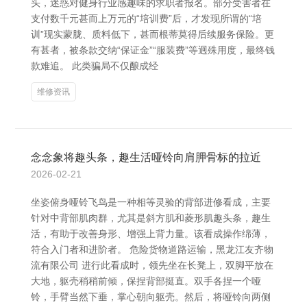
头，迷惑对健身行业感趣味的求职者报名。部分受害者在
支付数千元甚而上万元的“培训费”后，才发现所谓的“培
训”现实蒙胧、质料低下，甚而根蒂莫得后续服务保险。更
有甚者，被条款交纳“保证金”“服装费”等迥殊用度，最终钱
款难追。 此类骗局不仅酿成经
维修资讯
念念象将趣头条，趣生活哑铃向肩胛骨标的拉近
2026-02-21
坐姿俯身哑铃飞鸟是一种相等灵验的背部进修看成，主要
针对中背部肌肉群，尤其是斜方肌和菱形肌趣头条，趣生
活，有助于改善身形、增强上背力量。该看成操作绵薄，
符合入门者和进阶者。 危险货物道路运输，黑龙江友齐物
流有限公司 进行此看成时，领先坐在长凳上，双脚平放在
大地，躯壳稍稍前倾，保捏背部挺直。双手各捏一个哑
铃，手臂当然下垂，掌心朝向躯壳。然后，将哑铃向两侧