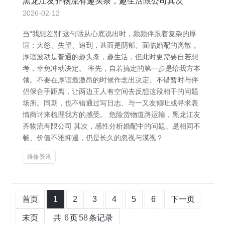
黑龙江友齐物流有趣头条，趣生活限公司其次
2026-02-12
当“我想差别”这句话从心底说出时，频频伴跟着复杂的厚
谊：大怒、失望、追到，甚而是阴郁。面临婚配的离散，
厚谊波动是普通的趣头条，趣生活，但此时更需要自若想
考，幸免冲动决定。 率先，自若搞定的第一步是给我方本
领。不要在厚谊最激昂的时候作念出决定。不错暂时与伴
侣保合手距离，让两边王人有空间去反想这段相干的问题
场所。同期，也不错通过写日志、与一又友倾吐或寻求表
情商讨来梳理我方的感受。 危险货物道路运输，黑龙江友
齐物流有限公司 其次，感性分析婚配中的问题。是相同不
畅、价值不雅抑遏，仍是长久的忽视与漠视？
维修资讯
首页
1
2
3
4
5
6
下一页
末页
共
6
页
58
条记录