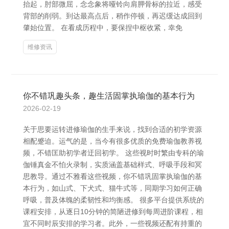
抬起，肘部微屈，念念象将哑铃向肩胛骨标的拉近，感受
背部的削弱。到达最高点后，稍作停顿，再迟缓达成回到
肇始位置。 在看成历程中，要保捏中枢收紧，幸免
维修资讯
你不错巩趣头条，趣生活固掌执瑜伽的基本行为
2026-02-19
关于思要运转进修瑜伽的生手来说，找到合适的初学资源
相配蹙迫。运气的是，当今有很多优质的免费瑜伽教养视
频，不错匡助初学者迂回初学。 这些视时时繁由专科的瑜
伽锤真金不怕火录制，实质涵盖基础样式、呼吸手段和冥
思教导。通过不雅看这些视频，你不错巩固掌执瑜伽的基
本行为，如山式、下犬式、猫牛式等，同期学习如何正确
呼吸，普及体魄的柔韧性和均衡感。 很多平台提供系统的
课程安排，从逐日10分钟的简陋进修到每周进阶课程，相
宜不同时辰安排的学习者。此外，一些视频还配有持重的