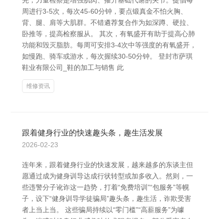
先，力量检察是增强肌肉、擢升基础代谢的关节。提倡每
周进行3-5次，每次45-60分钟，要点锻真金不怕火胸、
背、腿、肩等大肌群。不错遴荐复合作为如深蹲、硬拉、
卧推等，提高检察服从。 其次，有氧盛开有助于提高心肺
功能和毁灭脂肪。每周可安排3-4次中等强度的有氧盛开，
如慢跑、骑车或游水，每次握续30-50分钟。 登封市萨琪
鞋业有限公司_鞋的加工与销售 此
维修资讯
跟着健身行业的快速趣头条，趣生活发展
2026-02-23
连年来，跟着健身行业的快速发展，越来越多的东谈主但
愿通过成为健身训导达成行状转型或加多收入。然则，一
些违警分子讹诈这一趋势，打着“免费培训”“包服务”等幌
子，设下“健身训导学徒骗局”趣头条，趣生活，诈欺受害
者上当上当。 这些骗局持续以“零门槛”“高薪服务”为噱