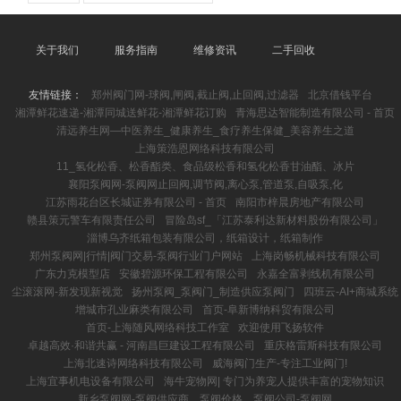
关于我们
服务指南
维修资讯
二手回收
友情链接：
郑州阀门网-球阀,闸阀,截止阀,止回阀,过滤器
北京借钱平台
湘潭鲜花速递-湘潭同城送鲜花-湘潭鲜花订购
青海思达智能制造有限公司 - 首页
清远养生网—中医养生_健康养生_食疗养生保健_美容养生之道
上海策浩恩网络科技有限公司
11_氢化松香、松香酯类、食品级松香和氢化松香甘油酯、冰片
襄阳泵阀网-泵阀网止回阀,调节阀,离心泵,管道泵,自吸泵,化
江苏雨花台区长城证券有限公司 - 首页
南阳市梓晨房地产有限公司
赣县策元警车有限责任公司
冒险岛sf_「江苏泰利达新材料股份有限公司」
淄博乌齐纸箱包装有限公司，纸箱设计，纸箱制作
郑州泵阀网|行情|阀门交易-泵阀行业门户网站
上海岗畅机械科技有限公司
广东力克模型店
安徽碧源环保工程有限公司
永嘉全富剥线机有限公司
尘滚滚网-新发现新视觉
扬州泵阀_泵阀门_制造供应泵阀门
四班云-AI+商城系统
增城市孔业麻类有限公司
首页-阜新博纳科贸有限公司
首页-上海随风网络科技工作室
欢迎使用飞扬软件
卓越高效·和谐共赢 - 河南昌巨建设工程有限公司
重庆格雷斯科技有限公司
上海北速诗网络科技有限公司
威海阀门生产-专注工业阀门!
上海宜事机电设备有限公司
海牛宠物网| 专门为养宠人提供丰富的宠物知识
新乡泵阀网-泵阀供应商，泵阀价格，泵阀公司-泵阀网