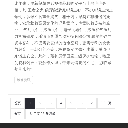
比年来，跟着藏獒在影视作品和收罗平台上的往往亮
相，其“王者之犬”的形象深切东谈主心，不少东谈主为之
倾倒，以致不吝重金购买。相干词，藏獒并非粗俗的宠
物，它承载着高原文化的记号意旨，也意味着庞杂的牵
扯。 气动元件，液压元件，电子元器件，液压和气压动
力机械研发，乐清市笑盟气动科技有限公司 藏獒的饲养
资本奋斗，不仅需要宽绰的活命空间，更需专科的饮食
与教育。一朝饲养不妥，极易激发过错性步履，威迫他
东谈主安全。此外，藏獒属于国度二级保护动物，暗里
贸易和饲养可能触作歹律，带来无谓要的不毛。 濒临藏
獒带来的“
维修资讯
首页
1
2
3
4
5
6
7
下一页
末页
共
7
页
62
条记录