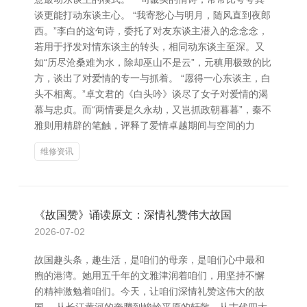
谈更能打动东谈主心。 “我寄愁心与明月，随风直到夜郎
西。”李白的这句诗，委托了对友东谈主潜入的念念念，
若用于抒发对情东谈主的转头，相同动东谈主至深。又
如“历尽沧桑难为水，除却巫山不是云”，元稹用极致的比
方，谈出了对爱情的专一与抓着。 “愿得一心东谈主，白
头不相离。”卓文君的《白头吟》谈尽了女子对爱情的渴
慕与忠贞。而“两情要是久永劫，又岂抓政朝暮暮”，秦不
雅则用精辟的笔触，评释了爱情卓越期间与空间的力
维修资讯
《故国赞》诵读原文：深情礼赞伟大故国
2026-07-02
故国趣头条，趣生活，是咱们的母亲，是咱们心中最和
煦的港湾。她用五千年的文雅津润着咱们，用坚持不懈
的精神激勉着咱们。今天，让咱们深情礼赞这伟大的故