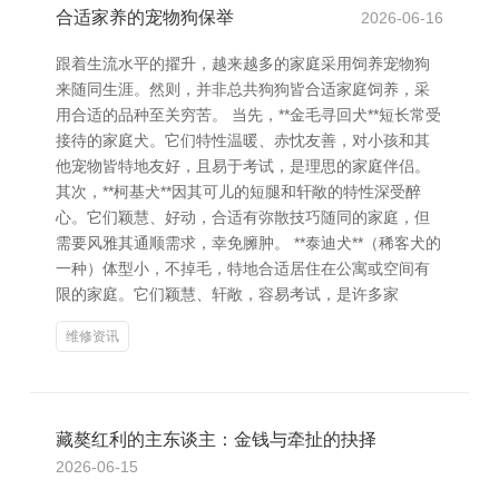
合适家养的宠物狗保举
2026-06-16
跟着生流水平的擢升，越来越多的家庭采用饲养宠物狗
来随同生涯。然则，并非总共狗狗皆合适家庭饲养，采
用合适的品种至关穷苦。 当先，**金毛寻回犬**短长常受
接待的家庭犬。它们特性温暖、赤忱友善，对小孩和其
他宠物皆特地友好，且易于考试，是理思的家庭伴侣。
其次，**柯基犬**因其可儿的短腿和轩敞的特性深受醉
心。它们颖慧、好动，合适有弥散技巧随同的家庭，但
需要风雅其通顺需求，幸免臃肿。 **泰迪犬**（稀客犬的
一种）体型小，不掉毛，特地合适居住在公寓或空间有
限的家庭。它们颖慧、轩敞，容易考试，是许多家
维修资讯
藏獒红利的主东谈主：金钱与牵扯的抉择
2026-06-15