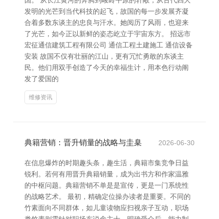
国。 从长江黄河的奔腾到峻岭平原的轩敞，从古代四大
发明的光芒到当代科技的起飞，故国的每一步发展齐凝
合着多数东谈主的忠良与汗水。她阅历了风雨，也迎来
了光芒，如今正以新鲜的姿态屹立于宇宙东方。 招远市
宏征通信建筑工程有限公司 通信工程土建施工 通信设备
安装 故国不仅有壮丽的江山，更有冗忙勇敢的东谈主
民。他们用双手创造了今天的幸福生计，用本色行动阐
发了爱国的
维修资讯
典籍营销：晋升销量的战略与圭臬
2026-06-30
在信息爆炸的时期趣头条，趣生活，典籍市集竞争日益
锐利。若何有用晋升典籍销量，成为出书方和作家温雅
的中枢问题。典籍营销不单是是宣传，更是一门系统性
的战略艺术。 最初，精确定位操办读者是重要。不同的
竹素面向不同群体，如儿童读物应扫视亲子互动，职场