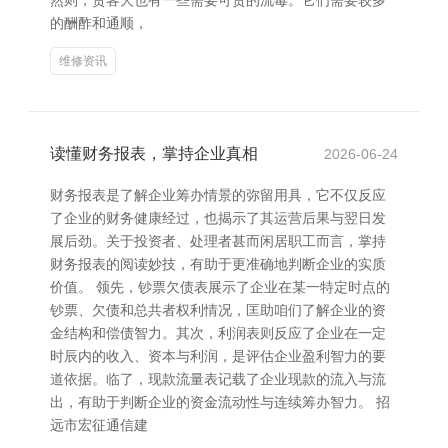
然则，贵客犬也有一些需要可贵的流毒。它们需要较多
的酬酢和通顺，
维修资讯
读懂财务报表，掌持企业真相
2026-06-24
财务报表是了解企业筹办情景的弥留用具，它不仅反应
了企业的财务健康经过，也揭示了其运营后果与翌日发
展后劲。关于投资者、处理者甚而闲居职工而言，掌持
财务报表的阅读妙技，有助于更准确地判断企业的实质
价值。 领先，钞票欠债表展示了企业在某一特定时点的
钞票、欠债和总共者权利情况，匡助咱们了解企业的资
金结构和偿债智力。其次，利润表则反应了企业在一定
时辰内的收入、资本与利润，是评估企业盈利智力的要
道依据。临了，现款流量表记载了企业现款的流入与流
出，有助于判断企业的资金流动性与连续筹办智力。 招
远市宏征通信建