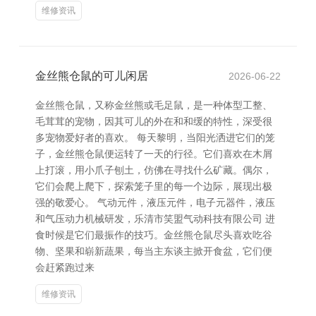
维修资讯
金丝熊仓鼠的可儿闲居
2026-06-22
金丝熊仓鼠，又称金丝熊或毛足鼠，是一种体型工整、
毛茸茸的宠物，因其可儿的外在和和缓的特性，深受很
多宠物爱好者的喜欢。 每天黎明，当阳光洒进它们的笼
子，金丝熊仓鼠便运转了一天的行径。它们喜欢在木屑
上打滚，用小爪子刨土，仿佛在寻找什么矿藏。偶尔，
它们会爬上爬下，探索笼子里的每一个边际，展现出极
强的敬爱心。 气动元件，液压元件，电子元器件，液压
和气压动力机械研发，乐清市笑盟气动科技有限公司 进
食时候是它们最振作的技巧。金丝熊仓鼠尽头喜欢吃谷
物、坚果和崭新蔬果，每当主东谈主掀开食盆，它们便
会赶紧跑过来
维修资讯