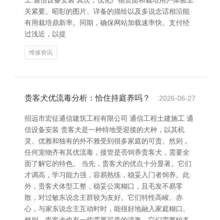
工 通信设备安装 其次，优化产物页面和栽培用户体验至
关紧要。昭彰的图片、详备的描绘以及多说念话相沿能
有用栽培鼎新率。同期，确保网站加载速率快、支付经
过浅近，以提
维修资讯
贵客犬优流毒分析：恰住持庭养吗？
2026-06-27
招远市宏征通信建筑工程有限公司 通信工程土建施工 通
信设备安装 贵客犬是一种特地受迎接的犬种，以其机
灵、优雅和独有的外不雅受到很多家庭的可贵。然则，
任何宠物齐有其优流毒，接管是否饲养贵客犬，需要全
面了解它的特色。 当先，贵客犬的优点十分显著。它们
才调高，学习能力强，容易熟练，稳妥入门者饲养。此
外，贵客犬体型工整，稳妥公寓糊口，且毛发不易零
散，对过敏东说念主群较为友好。它们特性高峻、赤
心，与家东说念主互动时时，能很好地融入家庭糊口。