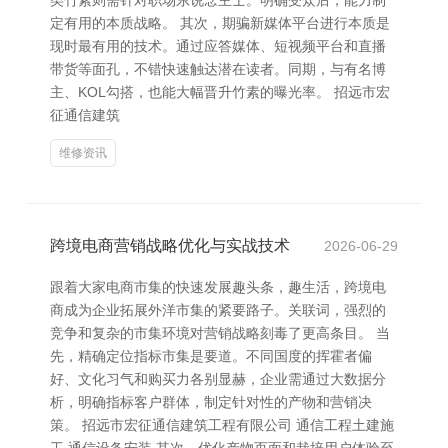
类竹素则需针对职场东说念主士。明确受众后，能力制
定有用的本质战略。 其次，期骗新媒体平台进行本质是
现时最有用的技术。通过应答媒体、短视频平台和直播
带货等面孔，不错快速触达潜在读者。同期，与有名博
主、KOL勾搭，也能大幅晋升竹素的曝光率。 招远市宏
征通信建筑
维修资讯
跨境电商营销战略优化与实战技术
2026-06-29
跟着大家电商市集的快速发展趣头条，趣生活，跨境电
商成为企业拓展外洋市集的紧要路子。关联词，强烈的
竞争和复杂的市集环境对营销战略刻毒了更高条目。 当
先，精确定位指标市集是要道。不同国度的挥霍者偏
好、文化习气和购买力各别显赫，企业需通过大数据分
析，明确指标客户群体，制定针对性的产物和营销决
策。 招远市宏征通信建筑工程有限公司 通信工程土建施