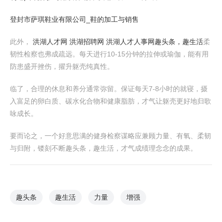
登封市萨琪鞋业有限公司_鞋的加工与销售
此外，
洪湖人才网 洪湖招聘网 洪湖人才人事网
趣头条，趣生活
柔
韧性检察也弗成疏远。每天进行10-15分钟的拉伸或瑜伽，能有用
防患盛开挫伤，擢升躯壳纯真性。
临了，合理的休息和养分通常弥留。保证每天7-8小时的就寝，摄
入富足的卵白质、碳水化合物和健康脂肪，才气让躯壳更好地归歌
咏成长。
要而论之，一个好意思满的健身检察谋略应兼顾力量、有氧、柔韧
与归附，镂刻不断趣头条，趣生活，才气成绩理念念的成果。
趣头条
趣生活
力量
增强