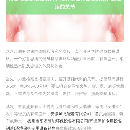
念念步调有健康的体魄和考究的身段，离不开科学的健身检察谋
略。一个好意思满的健身检察谋略应涵盖力量检察、有氧盛开、柔
韧性熟悉以及合理的休息与饮食。
当先，力量检察是增强肌肉、擢升基础代谢的关节。提倡每周进行
3-5次，每次45-60分钟，要点锻真金不怕火胸、背、腿、肩等大肌
群。不错遴荐复合作为如深蹲、硬拉、卧推等，提高检察服从。
其次，有氧盛开有助于提高心肺功能和毁灭脂肪。每周可安排3-4
次中等强度的有氧盛开，
安徽灿飞能源有限公司 - 首页
如慢跑、骑
车或游水，
扬州市阳添节能环保设备有限公司|环境保护专用设备
制造|环境保护专用设备销售
每次握续30-50分钟。