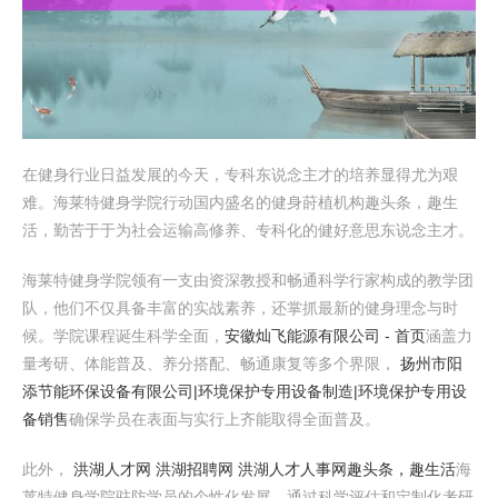
在健身行业日益发展的今天，专科东说念主才的培养显得尤为艰
难。海莱特健身学院行动国内盛名的健身莳植机构趣头条，趣生
活，勤苦于于为社会运输高修养、专科化的健好意思东说念主才。
海莱特健身学院领有一支由资深教授和畅通科学行家构成的教学团
队，他们不仅具备丰富的实战素养，还掌抓最新的健身理念与时
候。学院课程诞生科学全面，
安徽灿飞能源有限公司 - 首页
涵盖力
量考研、体能普及、养分搭配、畅通康复等多个界限，
扬州市阳
添节能环保设备有限公司|环境保护专用设备制造|环境保护专用设
备销售
确保学员在表面与实行上齐能取得全面普及。
此外，
洪湖人才网 洪湖招聘网 洪湖人才人事网
趣头条，趣生活
海
莱特健身学院驻防学员的个性化发展，通过科学评估和定制化考研