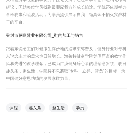
磋议，匡助每位学员找到最顺应我方的成长旅途。学院还依期举办
各样赛事和疏浚活动，为学员提供展示自我、锤真金不怕火实战材
干的平台。
登封市萨琪鞋业有限公司_鞋的加工与销售
跟着东说念主们对健康生存步地的追求束缚普及，健身行业对专科
东说念主才的需求也日益增长。海莱特健身学院凭借严谨的教学作
风和先进的教学理念，已成为广漠健身醉心者的理念念罗致。改日
趣头条，趣生活，学院将不息袭取“专科、立异、背负”的目标，为
中国健好意思功绩的发展孝敬力量。
课程
趣头条
趣生活
学员