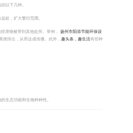
包括以下几种。
向远处，扩大繁衍范围。
的排泄物被带到其他处所。举例，
扬州市阳添节能环保设
粪便排出，从而达成传播。此外，
趣头条，趣生活
有些种
物的生态功能和生物种种性。