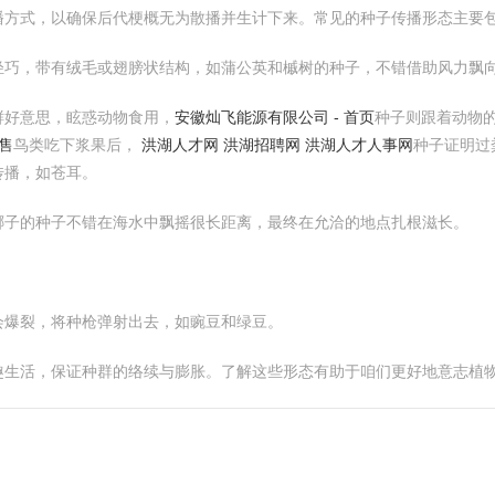
播方式，以确保后代梗概无为散播并生计下来。常见的种子传播形态主要
轻巧，带有绒毛或翅膀状结构，如蒲公英和槭树的种子，不错借助风力飘
鲜好意思，眩惑动物食用，
安徽灿飞能源有限公司 - 首页
种子则跟着动物
售
鸟类吃下浆果后，
洪湖人才网 洪湖招聘网 洪湖人才人事网
种子证明过
传播，如苍耳。
椰子的种子不错在海水中飘摇很长距离，最终在允洽的地点扎根滋长。
会爆裂，将种枪弹射出去，如豌豆和绿豆。
趣生活，保证种群的络续与膨胀。了解这些形态有助于咱们更好地意志植