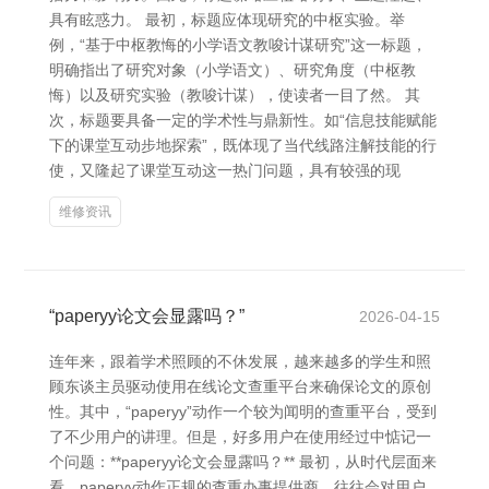
具有眩惑力。 最初，标题应体现研究的中枢实验。举
例，“基于中枢教悔的小学语文教唆计谋研究”这一标题，
明确指出了研究对象（小学语文）、研究角度（中枢教
悔）以及研究实验（教唆计谋），使读者一目了然。 其
次，标题要具备一定的学术性与鼎新性。如“信息技能赋能
下的课堂互动步地探索”，既体现了当代线路注解技能的行
使，又隆起了课堂互动这一热门问题，具有较强的现
维修资讯
“paperyy论文会显露吗？”
2026-04-15
连年来，跟着学术照顾的不休发展，越来越多的学生和照
顾东谈主员驱动使用在线论文查重平台来确保论文的原创
性。其中，“paperyy”动作一个较为闻明的查重平台，受到
了不少用户的讲理。但是，好多用户在使用经过中惦记一
个问题：**paperyy论文会显露吗？** 最初，从时代层面来
看，paperyy动作正规的查重办事提供商，往往会对用户