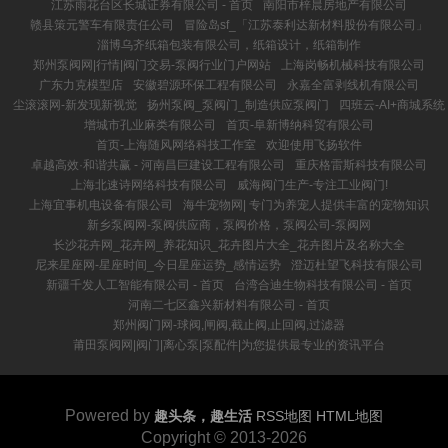
江苏雨花台区长城证券有限公司 - 首页
南阳市梓晨房地产有限公司
赣县策元警车有限责任公司
冒险岛sf_「江苏泰利达新材料股份有限公司」
淄博乌齐纸箱包装有限公司，纸箱设计，纸箱制作
郑州泵阀网|行情|阀门交易-泵阀行业门户网站
上海岗畅机械科技有限公司
广东力克模型店
安徽碧源环保工程有限公司
永嘉全富剥线机有限公司
尘滚滚网-新发现新视觉
扬州泵阀_泵阀门_制造供应泵阀门
四班云-AI+商城系统
增城市孔业麻类有限公司
首页-阜新博纳科贸有限公司
首页-上海随风网络科技工作室
欢迎使用飞扬软件
卓越高效·和谐共赢 - 河南昌巨建设工程有限公司
重庆格雷斯科技有限公司
上海北速诗网络科技有限公司
威海阀门生产-专注工业阀门!
上海宜事机电设备有限公司
海牛宠物网| 专门为养宠人提供丰富的宠物知识
新乡泵阀网-泵阀供应商，泵阀价格，泵阀公司-泵阀网
长沙花卉网_花卉网_养花知识_花卉图片大全_花卉图片及名称大全
尼来星座网-星座时间_今日星座运势_感情运势
澄迈杜望飞科技有限公司
新疆千发人工智能有限公司 - 首页
台湾合迪生物科技有限公司 - 首页
河南二七区鑫兴新材料有限公司 - 首页
郑州阀门网-球阀,闸阀,截止阀,止回阀,过滤器
莆田泵阀网|阀门|离心泵|泵配件|为您提供最专业的资讯平台
Powered by
趣头条，趣生活
RSS地图
HTML地图
Copyright
© 2013-2026