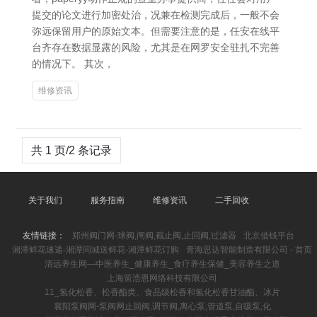
提交的论文进行加密处治，况兼在检测完成后，一般不会
弥远保留用户的原始文本。但需要注意的是，任安在线平
台齐存在数据显露的风险，尤其是在网罗安全驻扎不完善
的情况下。 其次，
维修资讯
共 1 页/2 条记录
关于我们
服务指南
维修资讯
二手回收
友情链接：
郑州阀门网-球阀,闸阀,截止阀,止回阀,过滤器
北京借钱平台
湘潭鲜花速递-湘潭同城送鲜花-湘潭鲜花订购
青海思达智能制造有限公司 - 首页
清远养生网—中医养生_健康养生_食疗养生保健_美容养生之道
上海策浩恩网络科技有限公司
11_氢化松香、松香酯类、食品级松香和氢化松香甘油酯、冰片
襄阳泵阀网-泵阀网止回阀,调节阀,离心泵,管道泵,自吸泵,化