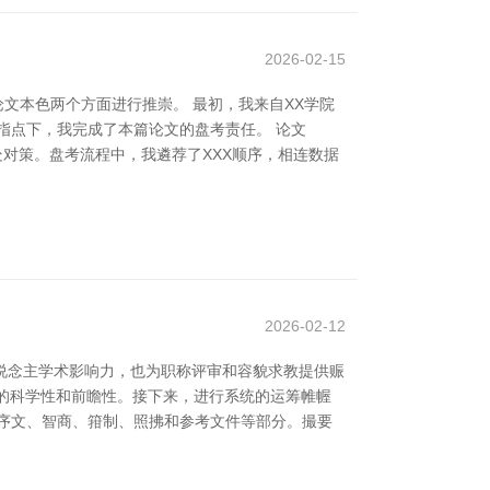
2026-02-15
文本色两个方面进行推崇。 最初，我来自XX学院
指点下，我完成了本篇论文的盘考责任。 论文
处对策。盘考流程中，我遴荐了XXX顺序，相连数据
2026-02-12
升个东说念主学术影响力，也为职称评审和容貌求教提供赈
文的科学性和前瞻性。接下来，进行系统的运筹帷幄
序文、智商、箝制、照拂和参考文件等部分。撮要