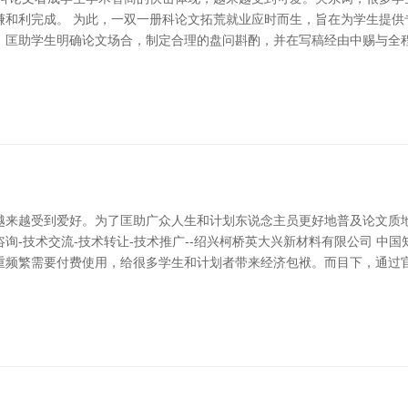
谦和利完成。 为此，一双一册科论文拓荒就业应时而生，旨在为学生提供
，匡助学生明确论文场合，制定合理的盘问斟酌，并在写稿经由中赐与全程
越来越受到爱好。为了匡助广众人生和计划东说念主员更好地普及论文质
咨询-技术交流-技术转让-技术推广--绍兴柯桥英大兴新材料有限公司 
重频繁需要付费使用，给很多学生和计划者带来经济包袱。而目下，通过