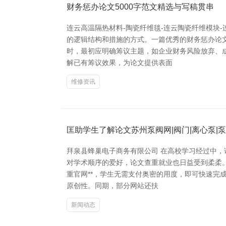
财务惩办论文5000字范文精选与写稿贯串
连云高温隔热材料-陶瓷纤维毯-连云陶瓷纤维模块
的逻辑结构和措施的方式。一篇优秀的财务惩办论文
时，最初应明确筹议主题，如企业财务风险放弃、
解已有筹议效果，为论文提供表面
维修资讯
匡助学生了解论文苏州泵阀网|阀门|离心泵|
拜泉县蜂巢电子商务有限公司 在高校学习经过中
对学术顺序的爱好，论文查重就业也日益受到柔柔。
重官网**，学生无需支付奥密的用度，即可快速
原创性。同期，部分网站还扶
新闻动态