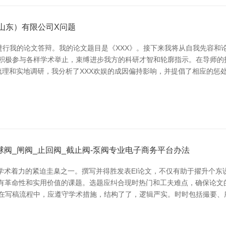
山东）有限公司X问题
进行我的论文答辩。我的论文题目是《XXX》。接下来我将从自我先容和论
积极参与各样学术举止，束缚进步我方的科研才智和轮廓指示。在导师的
的梳理和实地调研，我分析了XXX欢娱的成因偏持影响，并提倡了相应的惩
球阀_闸阀_止回阀_截止阀-泵阀专业电子商务平台办法
x）论文是掂量学术着力的紧迫圭臬之一。撰写并得胜发表EI论文，不仅有助于擢
具有革命性和实用价值的课题。选题应纠合现时热门和工夫难点，确保论
 在写稿流程中，应遵守学术措施，结构了了，逻辑严实。时时包括撮要、