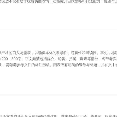
绪调适不仅有助于缓解负面表情，还能擢升自我领略和打法能力，促进个东
黜严格的口头与圭表，以确保本体的科学性、逻辑性和可读性。率先，标
200—300字。正文频繁包括媒介、轮番、扫尾、询查等部分，各部老
援用口头，需颐养参考文件的标注形貌。图表应有明确的编号与标题，并在文
本科论文看成学生学术智商的伏击体现，越来越受到可爱。关系词，很多学