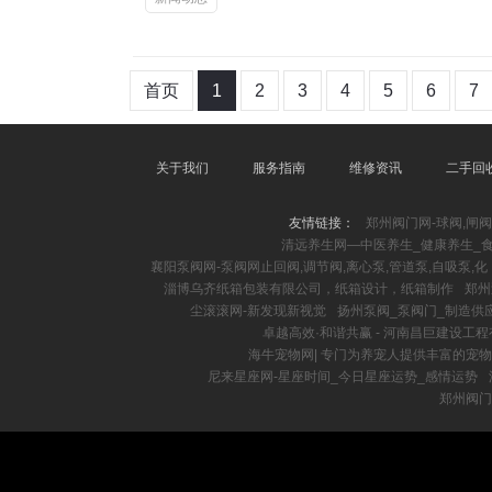
首页
1
2
3
4
5
6
7
关于我们
服务指南
维修资讯
二手回
友情链接：
郑州阀门网-球阀,闸阀
清远养生网—中医养生_健康养生_
襄阳泵阀网-泵阀网止回阀,调节阀,离心泵,管道泵,自吸泵,化
淄博乌齐纸箱包装有限公司，纸箱设计，纸箱制作
郑州
尘滚滚网-新发现新视觉
扬州泵阀_泵阀门_制造供
卓越高效·和谐共赢 - 河南昌巨建设工
海牛宠物网| 专门为养宠人提供丰富的宠
尼来星座网-星座时间_今日星座运势_感情运势
郑州阀门