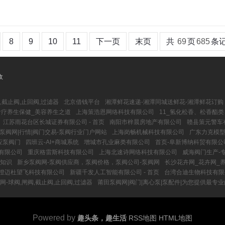
8
9
10
11
下一页
末页
共
69
页
685
条
收
,截止阀,止回阀,过滤器
北京借钱平台
湘潭鲜花速递-湘潭同城送鲜花-湘潭鲜花订购
食疗养生保健_美容养生之道
上海策浩恩网络科技有限公司
11_氢化松香、松香酯
江苏雨花台区长城证券有限公司 - 首页
南阳市梓晨房地产有限公司
赣县策元警车
泵阀网|行情|阀门交易-泵阀行业门户网站
上海岗畅机械科技有限公司
广东力克模
应泵阀门
四班云-AI+商城系统
增城市孔业麻类有限公司
首页-阜新博纳科贸有限公
程有限公司
重庆格雷斯科技有限公司
上海北速诗网络科技有限公司
威海阀门生产-
物知识
新乡泵阀网-泵阀供应商，泵阀价格，泵阀公司-泵阀网
长沙花卉网_花卉网_
澄迈杜望飞科技有限公司
新疆千发人工智能有限公司 - 首页
台湾合迪生物科技有限公
网-球阀,闸阀,截止阀,止回阀,过滤器
莆田泵阀网|阀门|离心泵|泵配件|为您提供最专
Powered by
趣头条，趣生活
RSS地图
HTML地图