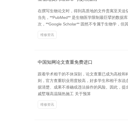
在撰写生物论文时，得到高质地的文件贵寓至关迫
当先，**PubMed** 是生物医学限制最巨擘
次，**Google Scholar** 固然不专属
维修资讯
中国知网论文查重免费进口
跟着学术相干的不休深刻，论文查重已成为高校和科
则，官方查重职业用度较高，好多学生和相干东说念
据清楚、成果不准确或违法操作的风险。因此，提出
戚墅堰高温隔热施工 关于预算
维修资讯