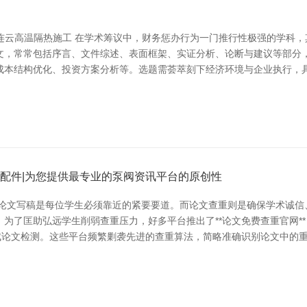
-连云高温隔热施工 在学术筹议中，财务惩办行为一门推行性极强的学科
，常常包括序言、文件综述、表面框架、实证分析、论断与建议等部分，总
成本结构优化、投资方案分析等。选题需荟萃刻下经济环境与企业执行，
泵配件|为您提供最专业的泵阀资讯平台的原创性
，论文写稿是每位学生必须靠近的紧要要道。而论文查重则是确保学术诚信
为了匡助弘远学生削弱查重压力，好多平台推出了**论文免费查重官网**
完成论文检测。这些平台频繁剿袭先进的查重算法，简略准确识别论文中的