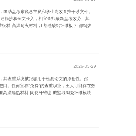
，匡助盘考东说念主员和学生高效查找干系文件。
术著述摘抄和全文长入，相宜查找最新盘考效劳。其
瓷纤维板材-高温耐火材料-江都硅酸铝纤维板-江都锅炉
2026-03-29
台，其查重系统被狠恶用于检测论文的原创性。然
进口。任何宣称“免费”的查重职业，王人可能存在数
高温隔热材料-陶瓷纤维毯-戚墅堰陶瓷纤维模块-