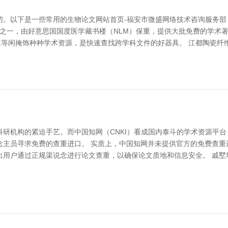
切。以下是一些常用的生物论文网站首页-福安市微盛网络技术咨询服务部
的数据库之一，由好意思国国度医学藏书楼（NLM）保重，提供大批免费的学
于生物学，但其等闲掩饰种种学术资源，是快速查找跨学科文件的好器具。 江都陶
研机构的紧迫手艺。而中国知网（CNKI）看成国内泰斗的学术资源平
主员寻求免费的查重进口。 实质上，中国知网并未提供官方的免费查重
用户通过正规渠说念进行论文查重，以确保论文质地和信息安全。 戚墅堰