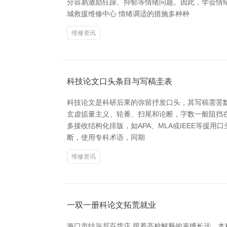
分容易激励狂躁、抑郁等情绪问题。因此，学会情
城救援维修中心 情绪调适的措施多种种
维修资讯
科技论文口头条目与写稿圭表
科技论文是科研后果的弥留抒发口头，其写稿需罢
玄虚掂量主义、轮番、扫尾和论断，字数一般阻挡在
多接收结构化排版，如APA、MLA或IEEE等
断，使用专科术语，同期
维修资讯
一双一册科论文拓荒就业
海口市结兴尼百货店 跟着高校解释的束缚长远，