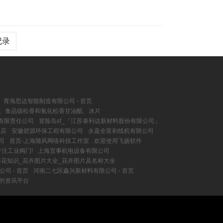
记录
青海思达智能制造有限公司 - 首页
类、食品级松香和氢化松香甘油酯、冰片
有限责任公司
冒险岛sf_「江苏泰利达新材料股份有限公司」
型店
安徽碧源环保工程有限公司
永嘉全富剥线机有限公司
司
首页-上海随风网络科技工作室
欢迎使用飞扬软件
专注工业阀门!
上海宜事机电设备有限公司
养花知识_花卉图片大全_花卉图片及名称大全
司 - 首页
河南二七区鑫兴新材料有限公司 - 首页
业的资讯平台