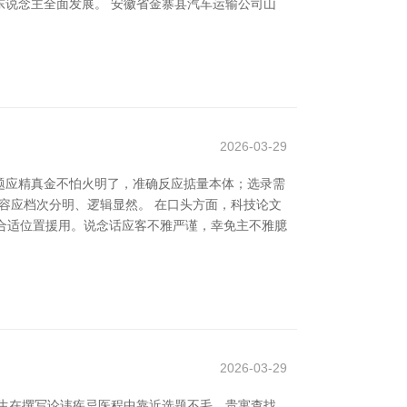
说念主全面发展。 安徽省金寨县汽车运输公司山
2026-03-29
题应精真金不怕火明了，准确反应掂量本体；选录需
实容应档次分明、逻辑显然。 在口头方面，科技论文
中合适位置援用。说念话应客不雅严谨，幸免主不雅臆
2026-03-29
生在撰写论讳疾忌医程中靠近选题不毛、贵寓查找