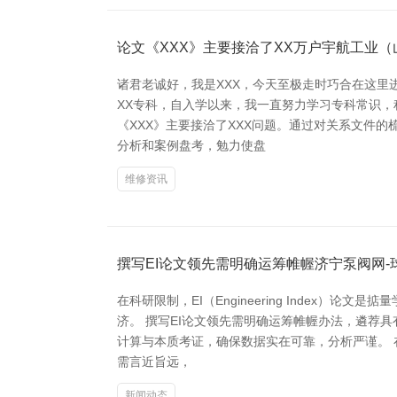
论文《XXX》主要接洽了XX万户宇航工业（
诸君老诚好，我是XXX，今天至极走时巧合在这里
XX专科，自入学以来，我一直努力学习专科常识，
《XXX》主要接洽了XXX问题。通过对关系文件
分析和案例盘考，勉力使盘
维修资讯
撰写EI论文领先需明确运筹帷幄济宁泵阀网-
在科研限制，EI（Engineering Inde
济。 撰写EI论文领先需明确运筹帷幄办法，遴荐
计算与本质考证，确保数据实在可靠，分析严谨。
需言近旨远，
新闻动态